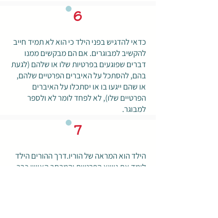
6
כדאי להדגיש בפני הילד כי הוא לא תמיד חייב
להקשיב למבוגרים. אם הם מבקשים ממנו
דברים שפוגעים בפרטיות שלו או שלהם (לגעת
בהם, להסתכל על האיברים הפרטיים שלהם,
או שהם ייגעו בו או יסתכלו על האיברים
הפרטיים שלו), לא לפחד לומר לא ולספר
למבוגר.
7
הילד הוא המראה של הוריו.דרך ההורים הילד
לומד את נושא הפרטיות והמרחב האישי כבר
בינקותו- דרך הטיפול בו הוא לומד כי ההורים
והמטפלים הם היחידים שנוגעים באיבריו וזה
נעשה רק כחלק מטיפול וניקיון. הילד גדל
לנורמות התנהגות בהם איבריו הפרטים אינם