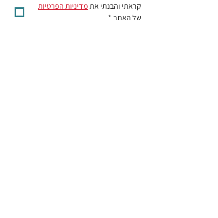
קראתי והבנתי את 
מדיניות הפרטיות
של האתר
*
יעל צרפי אותי לרשימת התפוצה
אודות
כללים
לפני / אחרי ההצגה
הצגות עם משמעות
המלצות
הבלוג של יעל
הצהרת נגישות
שירים
חוגגים אחרת