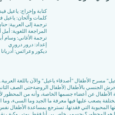
كتابة وإخراج: ياعيل فيد
كلمات وألحان: ياعيل في
ترجمة إلى العربية: حنا
المراجعة اللغوية: أمل أ
ترجمة الأغاني: وسام أب
إعداد: درور دروري
ديكور وعرائس: أدريانا 
" مسرح الأطفال "أصدقاء ياعيل" والآن باللغة العربية..
رش الجنسي بالأطفال (لأطفال الروضةحتى الصف الثاني)
 الأطفال عن أعضاء جسمها الخاصة، وأنه من المحظور ل
لفة يصعب عليها فيها معرفة ما الجيد وما السىء، وما 
ا المحبوبة التي فقدتها، تسترجع بمساعدة الأطفال نفس 
 هو المحظور؟ -جسمي خاص بي أنا فقط. -متى وكيف نقول 