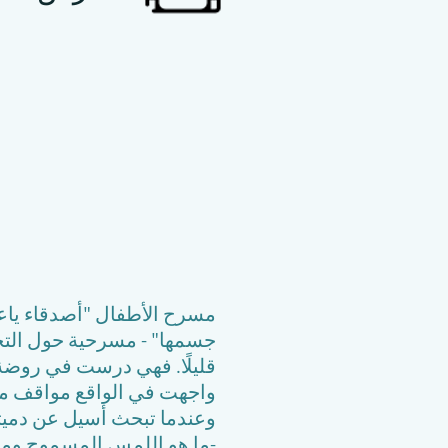
مسرح الأطفال "أصدقاء ياعيل
جسمها" - مسرحية حول التح
قليلًا. فهي درست في روضة
واجهت في الواقع مواقف مخت
وعندما تبحث أسيل عن دميته
-ما هو اللمس المسموح وما