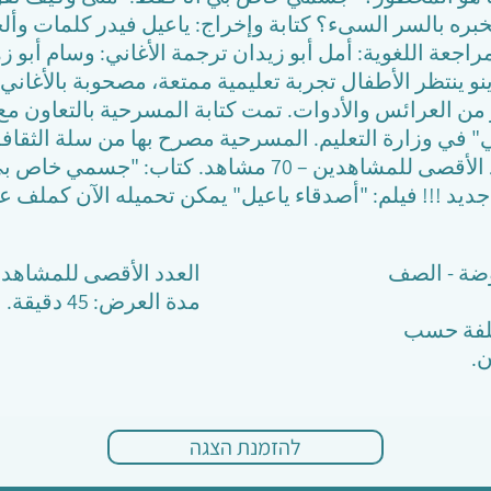
بره بالسر السىء؟ كتابة وإخراج: ياعيل فيدر كلمات وألح
مراجعة اللغوية: أمل أبو زيدان ترجمة الأغاني: وسام أبو 
نو ينتظر الأطفال تجربة تعليمية ممتعة، مصحوبة بالأغاني،
ر من العرائس والأدوات. تمت كتابة المسرحية بالتعاون م
" في وزارة التعليم. المسرحية مصرح بها من سلة الثق
للمشاركة في التربية. العدد الأقصى للمشاهدين – 70 مشاهد. 
ديد !!! فيلم: "أصدقاء ياعيل" يمكن تحميله الآن كملف ع
ضة - الصف
العدد الأقصى للمشاهدين – 70 
مدة العرض: 45 دقيقة.
تلفة حسب
.
להזמנת הצגה