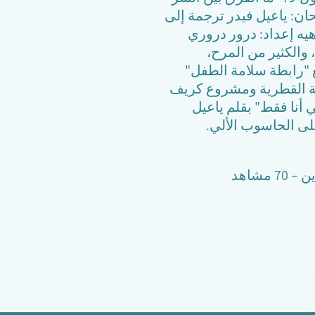
ان: ياعيل فيدر ترجمة إلى
زهيه إعداد: درور دروري
 والكثير من المرح،
ع "رابطة سلامة الطفل"
افة القطرية ومشروع كريف
كتاب: "جسمي خاص بي أنا فقط" بقلم ياعيل
لى الحاسوب الألي.
مشاهد