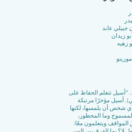
ر
در
ن جبيلي عابد
بو زيدان
و زهيه
مورينو
. "أسيل تتعلم الحفاظ على
. أسيل مؤخرًا مرتبكة
أي شخص أن يلمسها، لكنها
المسموح وما المحظور،
المواقف ويتعلمون معًا:
لا؟ -ما الفرق بين السر