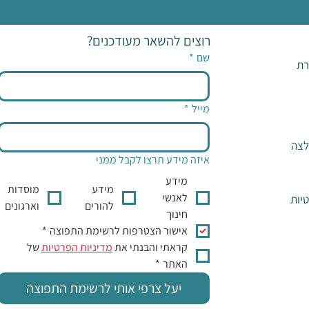
רוצים להשאר מעודכנים?
שם
*
רת
מייל
*
לצה
איזה מידע תרצו לקבל ממני
מידע
מידע
מוסדות
לאנשי
יות
להורים
וארגונים
חינוך
אישור הצטרפות לרשימת התפוצה
*
קראתי והבנתי את 
מדיניות הפרטיות
 של 
האתר
*
יעל צרפי אותי לרשימת התפוצה