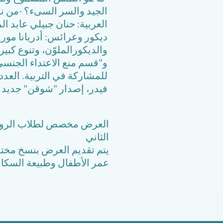
الجيد والسر السىء؟ -من نخ
العربية: حنان جبيلي عابد ال
ديكور وعرائس: أدريانا موري
والديكورالملوّن، وتنوع كبي
و"قسم منع الاعتداء الجنسي
فيدر، إصدار "شوقن" جديد ج
العرض مخصص لطلاب الرو
الثاني
يتم تقديم العرض بنسخ مخ
عمر الأطفال وطبيعة السكان