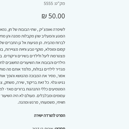
מק"ט: 5555
מחיר
לשיפרה ואופצ'יק , שתי הבובות של חן, נמא
הפוגע והמעליב שהן מקבלות ממנה והן מחל
לברוח מהבית. הן מגיעות אל גן החברים של י
קסום ומופלא, מוקף טבע וחיות מצויירות, בו 
מצטרפות ליעל ולילדים בשירים וריקודים. בג
הילדים והבובות את השיעורים החשובים לחי
מגדיר לילדים גבולות, מלמד אותם מה מות
אסור, מסיר את המבוכה מהנושא והופך אותו
נגיש וגלוי. כל זאת בריקוד, שירה, משחק, צ
המטמיעים כללי התנהגות ברורים מאד- למ
עמומים ומבלבלים. מעולם לא היה השיעור ל
חוויתי, משמעותי, מרגש ומהנה.
הסרט להורדה ישירה
תסריט
: אורית בן דרור