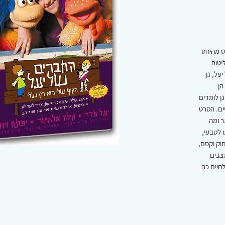
ס מהיחס
יטות
על, גן
הן
ן לומדים
ים. הסרט
ר ומה
 לטבעי,
חוק וקסם,
צבים
חיים כה