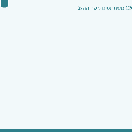
מס' צופים מקסימלי -עד 120 משתתפים משך ההצגה